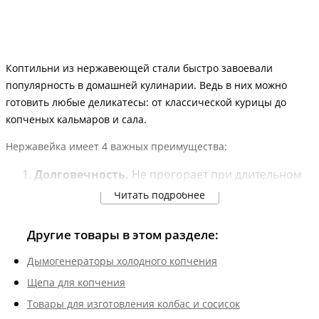
Коптильни из нержавеющей стали быстро завоевали
популярность в домашней кулинарии. Ведь в них можно
готовить любые деликатесы: от классической курицы до
копченых кальмаров и сала.
Нержавейка имеет 4 важных преимущества:
Долговечность.
Не прогорает при длительном
использовании как на открытом огне, так и на
Читать подробнее
плите.
Безопасность.
Если марка стали пищевая, то
Другие товары в этом разделе:
копчености получаются полностью безопасными
для приема в пищу.
Дымогенераторы холодного копчения
Приятный внешний вид.
С такой поверхности
Щепа для копчения
прекрасно удалются следы гари и копоти, а
блестящий корпус коптильни впишется в любую
Товары для изготовления колбас и сосисок
кухню.