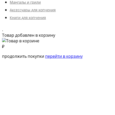
Мангалы и грили
Такие коптильни можно использовать на
индукционных
энергосберегательных плитах.
Аксессуары для копчения
Книги для копчения
.
Товар добавлен в корзину
₽
продолжить покупки
перейти в корзину
Как правильно выбрать и купить коптилню из
нержавейки
При выборе коптильни для дома из нержавейки