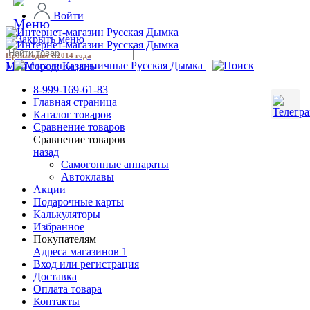
Войти
Производим с 2014 года
1
Мой город:
Казань
8-999-169-61-83
Главная страница
Каталог товаров
Сравнение товаров
Сравнение товаров
назад
Самогонные аппараты
Автоклавы
Акции
Подарочные карты
Калькуляторы
Избранное
Покупателям
Адреса магазинов
1
Вход или регистрация
Доставка
Оплата товара
Контакты