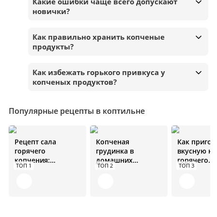
Какие ошибки чаще всего допускают
новички?
Как правильно хранить копченые
продукты?
Как избежать горького привкуса у
копченых продуктов?
Популярные рецепты в коптильне
Рецепт сала
Копченая
Как пригот
горячего
грудинка в
вкусную к
копчения:
домашних
горячего
ТОП 1
ТОП 2
ТОП 3
инструкция для
условиях в
копчения. 
новичков
коптильне: рецепт
от А до Я
от А до Я