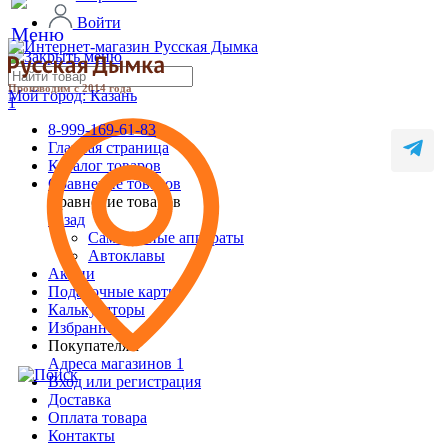
Войти
Производим с 2014 года
Мой город:
Казань
1
8-999-169-61-83
Главная страница
Каталог товаров
Сравнение товаров
Сравнение товаров
назад
Самогонные аппараты
Автоклавы
Акции
Подарочные карты
Калькуляторы
Избранное
Покупателям
Адреса магазинов
1
Вход или регистрация
Доставка
Оплата товара
Контакты